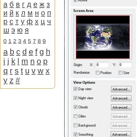
а
б
в
г
д
е
ж
з
и
й
к
л
м
н
о
п
р
с
т
у
ф
х
ц
ч
ш
э
ю
я
0
1
2
3
4
5
7
8
9
a
b
c
d
e
f
g
h
i
j
k
l
m
n
o
p
q
r
s
t
u
v
w
x
y
z
#