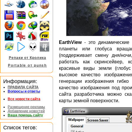
EarthView
- это динамические 
планеты или глобуса враща
(поддерживает смену дня/ночи,
Репаки от Кролика
работать как скринсейвер, к
Portable от punsh
красивые виды земли (глобус
высокое качество изображен
Информация:
генерации изображения гибко 
качество изображения под прои
ПРАВИЛА САЙТА
Вопросы и ответы
сайта разработчика можно ска
Все новости сайта
карты земной поверхности.
Размещение рекламы
Добавление новостей
Ваша помощь сайту
Список тегов: