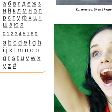
а
б
в
г
д
е
ж
з
и
й
к
л
м
н
о
п
Количество
: 29 шт. |
Разре
р
с
т
у
ф
х
ц
ч
ш
э
ю
я
0
1
2
3
4
5
7
8
9
a
b
c
d
e
f
g
h
i
j
k
l
m
n
o
p
q
r
s
t
u
v
w
x
y
z
#