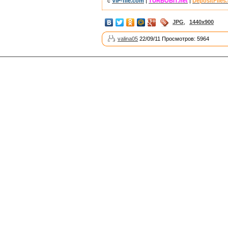
с
VIP-file.com
|
TURBOBIT.net
|
DepositFiles
JPG
,
1440x900
valina05
22/09/11 Просмотров: 5964