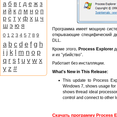
а
б
в
г
д
е
ж
з
и
й
к
л
м
н
о
п
р
с
т
у
ф
х
ц
ч
ш
э
ю
я
Программа имеет мощную систе
0
1
2
3
4
5
7
8
9
открывающие специфический д
DLL.
a
b
c
d
e
f
g
h
Кроме этого,
Process Explorer
д
i
j
k
l
m
n
o
p
и их "убийство".
q
r
s
t
u
v
w
x
Работает без инсталляции.
y
z
#
What's New in This Release:
This update to Process Ex
Windows 7, shows usage for
shows thread ideal processor
control and connect to other 
Скачать программу Process Ex