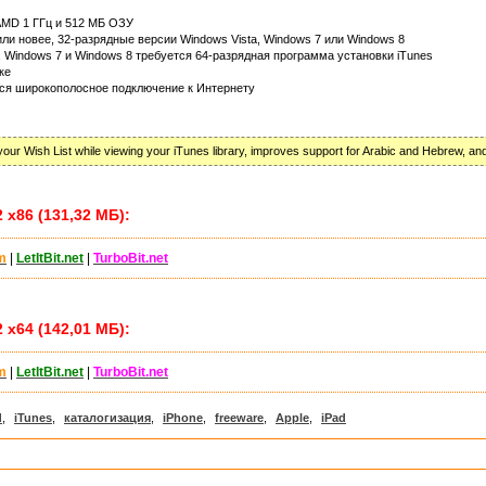
AMD 1 ГГц и 512 МБ ОЗУ
ли новее, 32-разрядные версии Windows Vista, Windows 7 или Windows 8
, Windows 7 и Windows 8 требуется 64-разрядная программа установки iTunes
ке
тся широкополосное подключение к Интернету
 your Wish List while viewing your iTunes library, improves support for Arabic and Hebrew, and
 x86 (131,32 МБ):
m
|
LetItBit.net
|
TurboBit.net
 x64 (142,01 МБ):
m
|
LetItBit.net
|
TurboBit.net
d
,
iTunes
,
каталогизация
,
iPhone
,
freeware
,
Apple
,
iPad