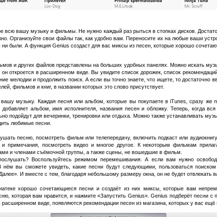
ре всю вашу музыку и фильмы. Не нужно каждый раз рыться в стопках дисков. Достато
нужно. Организуйте свои файлы так, как удобно вам. Переносите их на любые ваши ус
 ни были. А функция Genius создаст для вас миксы из песен, которые хорошо сочетают
льмов и других файлов представлены на больших удобных панелях. Можно искать музы
 он откроется в расширенном виде. Вы увидите список дорожек, список рекомендаций т
ие мелодии и продолжить поиск. А если вы точно знаете, что ищете, то достаточно вв
лей, фильмов и книг, в названии которых это слово присутствует.
 вашу музыку. Каждая песня или альбом, которые вы покупаете в iTunes, сразу же п
 добавляет альбом, имя исполнителя, названия песен и обложку. Теперь, когда вс
но подойдут для вечеринки, тренировки или отдыха. Можно также устанавливать муз
дить любимые песни.
ушать песню, посмотреть фильм или телепередачу, включить подкаст или аудиокнигу
и и примечания, посмотреть видео и многое другое. К некоторым фильмам прилаг
ами и членами съёмочной группы, а также сцены, не вошедшие в фильм.
послушать? Воспользуйтесь режимом перемешивания. А если вам нужно освободи
 нём вы сможете увидеть, какие песни будут следующими, пользоваться поиском 
лее». И вместе с тем, благодаря небольшому размеру окна, он не будет отвлекать в
иатеке хорошо сочетающиеся песни и создаёт из них миксы, которые вам непрем
ню, которая вам нравится, и нажмите «Запустить Genius». Genius подберёт песни с
в расширенном виде, появляются рекомендации песен из магазина, которых у вас ещё 