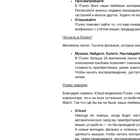
Просматривайте
В iTunes Store наши любимые материа
Посмотрите анонсы недавно вышедших ф
гастролей и многое другое. Ходить по м
Открывайте
iTunes поможет найти то, что вам понр
выбранных с учётом ваших предыдущих 
Что есть в iTunes?
Миллионы песен. Тысячи фильмов, которые можно
Музыка. Найдите. Купите. Наслаждайт
В iTunes больше 26 миллионов песен 
пополнения альбома позволяет сначала 
стоимость приобретённых ранее композ
Чтобы начать воспроизведение, достат
копию.
iTunes повсюду
Благодаря сервису iCloud медиатека iTunes ст
компьютере, но и на всех остальных устройств
Match. Так что где бы вы ни были, ваши любим
iCloud
Никогда не знаешь, когда будет нас
автоматическую загрузку приобретаемо
ваших устройств — по беспроводной сет
А новые мелодии, фильмы и телешоу, п
щёлкнуть мышью, чтобы начать воспроиз
вы приостанавливаете воспроизведени