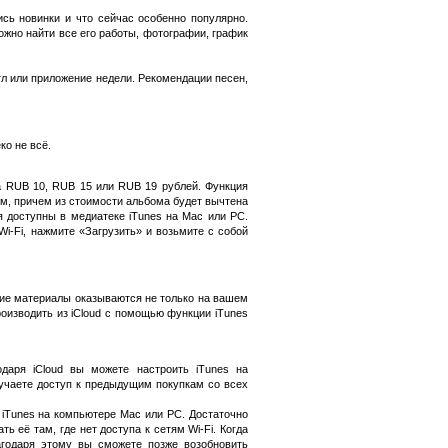
сь новинки и что сейчас особенно популярно.
жно найти все его работы, фотографии, график
нгл или приложение недели. Рекомендации песен,
ко не всё.
а RUB 10, RUB 15 или RUB 19 рублей. Функция
ом, причем из стоимости альбома будет вычтена
я доступны в медиатеке iTunes на Mac или PC.
i-Fi, нажмите «Загрузить» и возьмите с собой
угие материалы оказываются не только на вашем
роизводить из iCloud с помощью функции iTunes
даря iCloud вы можете настроить iTunes на
лучаете доступ к предыдущим покупкам со всех
 iTunes на компьютере Mac или PC. Достаточно
 её там, где нет доступа к сетям Wi-Fi. Когда
лагодаря этому вы сможете позже возобновить