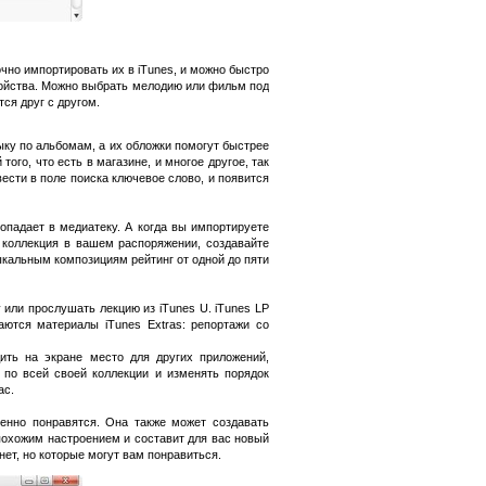
чно импортировать их в iTunes, и можно быстро
тройства. Можно выбрать мелодию или фильм под
ся друг с другом.
ку по альбомам, а их обложки помогут быстрее
ого, что есть в магазине, и многое другое, так
ести в поле поиска ключевое слово, и появится
опадает в медиатеку. А когда вы импортируете
я коллекция в вашем распоряжении, создавайте
ыкальным композициям рейтинг от одной до пяти
 или прослушать лекцию из iTunes U. iTunes LP
аются материалы iTunes Extras: репортажи со
ть на экране место для других приложений,
по всей своей коллекции и изменять порядок
ас.
енно понравятся. Она также может создавать
 похожим настроением и составит для вас новый
нет, но которые могут вам понравиться.