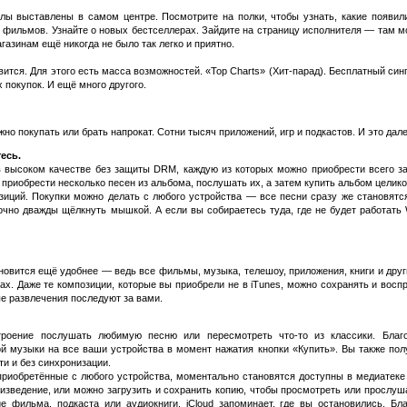
лы выставлены в самом центре. Посмотрите на полки, чтобы узнать, какие появили
ильмов. Узнайте о новых бестселлерах. Зайдите на страницу исполнителя — там мо
агазинам ещё никогда не было так легко и приятно.
авится. Для этого есть масса возможностей. «Top Charts» (Хит-парад). Бесплатный си
покупок. И ещё много другого.
 покупать или брать напрокат. Сотни тысяч приложений, игр и подкастов. И это дале
есь.
в высоком качестве без защиты DRM, каждую из которых можно приобрести всего з
приобрести несколько песен из альбома, послушать их, а затем купить альбом целик
иций. Покупки можно делать с любого устройства — все песни сразу же становятс
очно дважды щёлкнуть мышкой. А если вы собираетесь туда, где не будет работать W
ановится ещё удобнее — ведь все фильмы, музыка, телешоу, приложения, книги и др
ах. Даже те композиции, которые вы приобрели не в iTunes, можно сохранять и восп
ые развлечения последуют за вами.
троение послушать любимую песню или пересмотреть что-то из классики. Благо
й музыки на все ваши устройства в момент нажатия кнопки «Купить». Вы также по
и и без синхронизации.
риобретённые с любого устройства, моментально становятся доступны в медиатеке
ведение, или можно загрузить и сохранить копию, чтобы просмотреть или прослушать
е фильма, подкаста или аудиокниги, iCloud запоминает, где вы остановились. Б