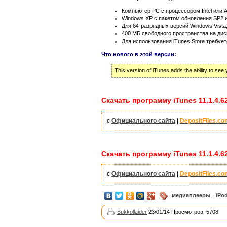
Компьютер PC с процессором Intel или 
Windows XP с пакетом обновления SP2 и
Для 64-разрядных версий Windows Vista
400 МБ свободного пространства на дис
Для использования iTunes Store требуе
Что нового в этой версии:
This version of iTunes adds the ability to see
Скачать программу iTunes 11.1.4.62
с
Официального сайта
|
DepositFiles.co
Скачать программу iTunes 11.1.4.62
с
Официального сайта
|
DepositFiles.co
медиаплееры
,
iPo
Bukkollaider
23/01/14 Просмотров: 5708