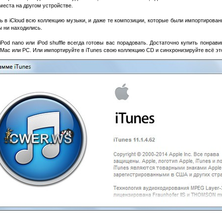
места на другом устройстве.
ь в iCloud всю коллекцию музыки, и даже те композиции, которые были импортирова
ы ни находились.
c, iPod nano или iPod shuffle всегда готовы вас порадовать. Достаточно купить понр
 Mac или PC. Или импортируйте в iTunes свою коллекцию CD и синхронизируйте всё это