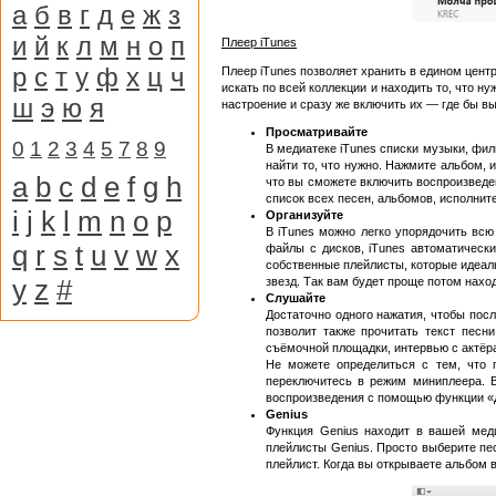
а
б
в
г
д
е
ж
з
и
й
к
л
м
н
о
п
Плеер iTunes
р
с
т
у
ф
х
ц
ч
Плеер iTunes позволяет хранить в едином цент
искать по всей коллекции и находить то, что 
ш
э
ю
я
настроение и сразу же включить их — где бы вы
Просматривайте
0
1
2
3
4
5
7
8
9
В медиатеке iTunes списки музыки, фи
найти то, что нужно. Нажмите альбом, и
a
b
c
d
e
f
g
h
что вы сможете включить воспроизведен
список всех песен, альбомов, исполните
i
j
k
l
m
n
o
p
Организуйте
В iTunes можно легко упорядочить всю
q
r
s
t
u
v
w
x
файлы с дисков, iTunes автоматически
собственные плейлисты, которые идеаль
y
z
#
звезд. Так вам будет проще потом нахо
Слушайте
Достаточно одного нажатия, чтобы посл
позволит также прочитать текст песн
съёмочной площадки, интервью с актёр
Не можете определиться с тем, что 
переключитесь в режим миниплеера. В
воспроизведения с помощью функции «Да
Genius
Функция Genius находит в вашей мед
плейлисты Genius. Просто выберите пес
плейлист. Когда вы открываете альбом 