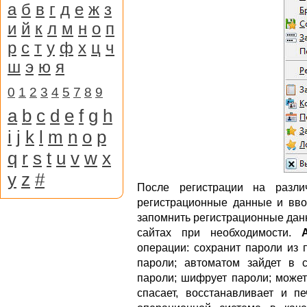
а
б
в
г
д
е
ж
з
и
й
к
л
м
н
о
п
р
с
т
у
ф
х
ц
ч
ш
э
ю
я
0
1
2
3
4
5
7
8
9
a
b
c
d
e
f
g
h
i
j
k
l
m
n
o
p
q
r
s
t
u
v
w
x
y
z
#
После регистрации на разли
регистрационные данные и вво
запомнить регистрационные данн
сайтах при необходимости.
операции: сохранит пароли из 
пароли; автоматом зайдет в с
пароли; шифрует пароли; может
спасает, восстанавливает и п