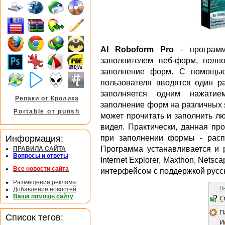
AI Roboform Pro
- программ
заполнителем веб-форм, полн
заполнениe форм. С помощью
пользователя вводятся один 
заполняется одним нажатие
Репаки от Кролика
заполнение форм на различных я
Portable от punsh
может прочитать и заполнить л
видел. Практически, данная пр
Информация:
при заполнении формы - распо
Программа устанавливается и р
ПРАВИЛА САЙТА
Вопросы и ответы
Internet Explorer, Maxthon, Netsc
Все новости сайта
интерфейсом с поддержкой русск
Размещение рекламы
Добавление новостей
Ваша помощь сайту
Список тегов: