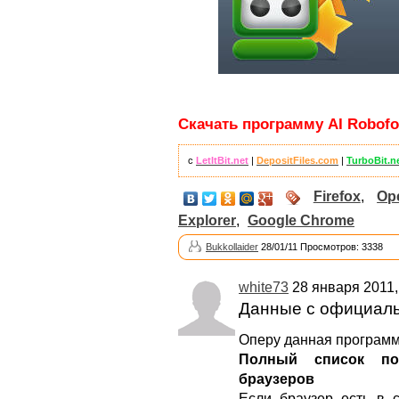
Скачать программу AI Roboform
с
LetItBit.net
|
DepositFiles.com
|
TurboBit.n
Firefox
,
Op
Explorer
,
Google Chrome
Bukkollaider
28/01/11 Просмотров: 3338
white73
28 января 2011,
Данные с официальн
Оперу данная программ
Полный список по
браузеров
Если браузер есть в с