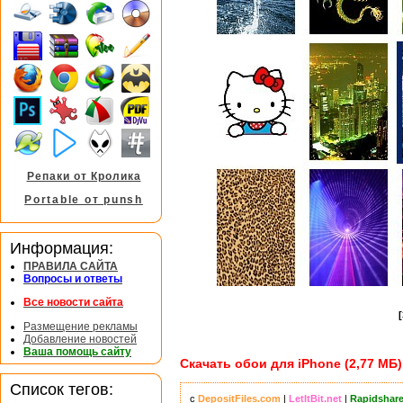
Репаки от Кролика
Portable от punsh
Информация:
ПРАВИЛА САЙТА
Вопросы и ответы
Все новости сайта
Размещение рекламы
Добавление новостей
Ваша помощь сайту
Скачать обои для iPhone (2,77 МБ)
Список тегов:
с
DepositFiles.com
|
LetItBit.net
|
Rapidshar