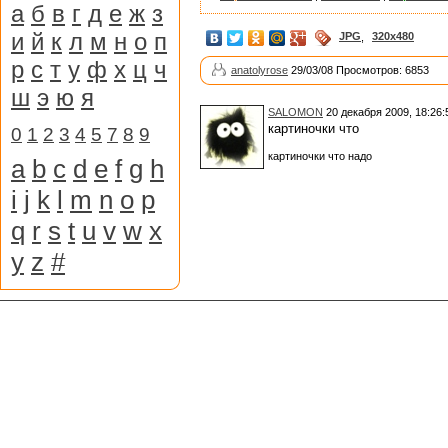
а
б
в
г
д
е
ж
з
и
й
к
л
м
н
о
п
JPG
,
320x480
р
с
т
у
ф
х
ц
ч
anatolyrose
29/03/08 Просмотров: 6853
ш
э
ю
я
SALOMON
20 декабря 2009, 18:26:
картиночки что
0
1
2
3
4
5
7
8
9
картиночки что надо
a
b
c
d
e
f
g
h
i
j
k
l
m
n
o
p
q
r
s
t
u
v
w
x
y
z
#