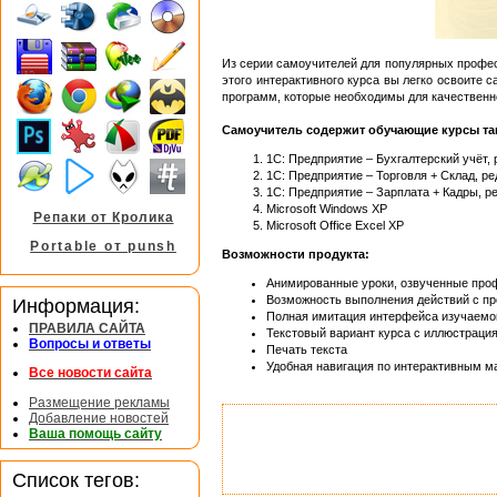
Из серии самоучителей для популярных профес
этого интерактивного курса вы легко освоите
программ, которые необходимы для качественн
Самоучитель содержит обучающие курсы та
1С: Предприятие – Бухгалтерский учёт,
1С: Предприятие – Торговля + Склад, ре
1С: Предприятие – Зарплата + Кадры, ре
Microsoft Windows XP
Репаки от Кролика
Microsoft Office Excel XP
Portable от punsh
Возможности продукта:
Анимированные уроки, озвученные пр
Возможность выполнения действий с пр
Информация:
Полная имитация интерфейса изучаем
ПРАВИЛА САЙТА
Текстовый вариант курса с иллюстраци
Вопросы и ответы
Печать текста
Удобная навигация по интерактивным м
Все новости сайта
Размещение рекламы
Добавление новостей
Ваша помощь сайту
Список тегов: