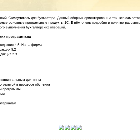
сий. Самоучитель для бухгалтера. Данный сборник ориентирован на тех, кто самосто
 самые основные программные продукты 1С, В нём очень подробно и понятно рассмот
ого выполнения бухгалтерских операций.
ких программ как:
 редакция 4.5: Наша фирма
дакция 9.2
дакция 2.3
офессиональным диктором
ограммой в процессе обучения
ой программы
ями
атериалам