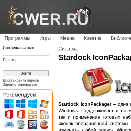
Программы
Игры
Медиа
Креатив
Библиот
Имя пользователя
Система
Stardock IconPackag
Пароль
Восстановить пароль
Зарегистрироваться
Рекомендуем:
Stardock IconPackager
– одна 
Windows. Поддерживается возм
так и применение готовых на
иконок операционной системы
изменить любой значок Window