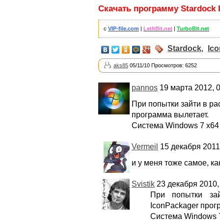
Скачать программу Stardock I
с
VIP-file.com
|
LetItBit.net
|
TurboBit.net
Stardock
,
Ic
aks85
05/11/10 Просмотров: 6252
pannos
19 марта 2012, 0
При попытки зайти в ра
программа вылетает.
Система Windows 7 x64
Vermeil
15 декабря 2011,
и у меня тоже самое, ка
Svistik
23 декабря 2010,
При попытки за
IconPackager прог
Система Windows 