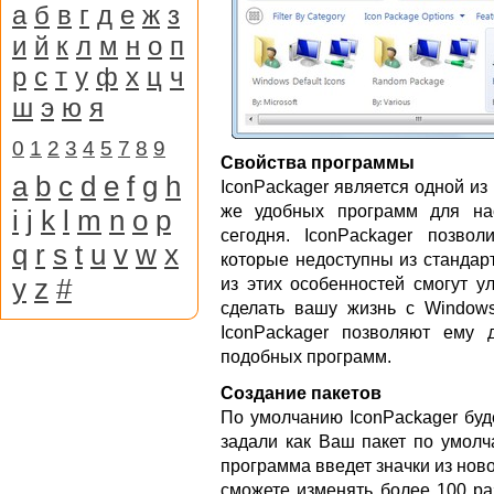
а
б
в
г
д
е
ж
з
и
й
к
л
м
н
о
п
р
с
т
у
ф
х
ц
ч
ш
э
ю
я
0
1
2
3
4
5
7
8
9
Свойства программы
a
b
c
d
e
f
g
h
IconPackager является одной и
же удобных программ для на
i
j
k
l
m
n
o
p
сегодня. IconPackager позво
q
r
s
t
u
v
w
x
которые недоступны из стандар
y
z
#
из этих особенностей смогут у
сделать вашу жизнь с Window
IconPackager позволяют ему
подобных программ.
Создание пакетов
По умолчанию IconPackager буд
задали как Ваш пакет по умолч
программа введет значки из нов
сможете изменять более 100 р