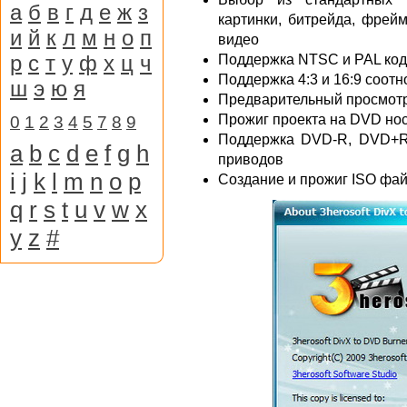
а
б
в
г
д
е
ж
з
картинки, битрейда, фрей
и
й
к
л
м
н
о
п
видео
р
с
т
у
ф
х
ц
ч
Поддержка NTSC и PAL ко
Поддержка 4:3 и 16:9 соот
ш
э
ю
я
Предварительный просмотр
Прожиг проекта на DVD но
0
1
2
3
4
5
7
8
9
Поддержка DVD-R, DVD+
a
b
c
d
e
f
g
h
приводов
i
j
k
l
m
n
o
p
Создание и прожиг ISO фа
q
r
s
t
u
v
w
x
y
z
#