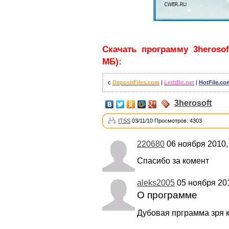
Скачать программу 3herosoft
МБ):
с
DepositFiles.com
|
LetItBit.net
|
HotFile.co
3herosoft
ITSS
03/11/10 Просмотров: 4303
220680
06 ноября 2010,
Спасибо за комент
aleks2005
05 ноября 201
О программе
Дубовая прграмма зря 