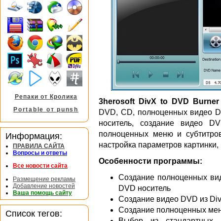
Репаки от Кролика
3herosoft DivX to DVD Burner
Portable от punsh
DVD, CD, полноценных видео D
носитель, создание видео D
полноценных меню и субтитров
Информация:
настройка параметров картинки,
ПРАВИЛА САЙТА
Вопросы и ответы
Особенности программы:
Все новости сайта
Создание полноценных вид
Размещение рекламы
Добавление новостей
DVD носитель
Ваша помощь сайту
Cоздание видео DVD из Div
Cоздание полноценных мен
Список тегов:
Выбор из стандартных 