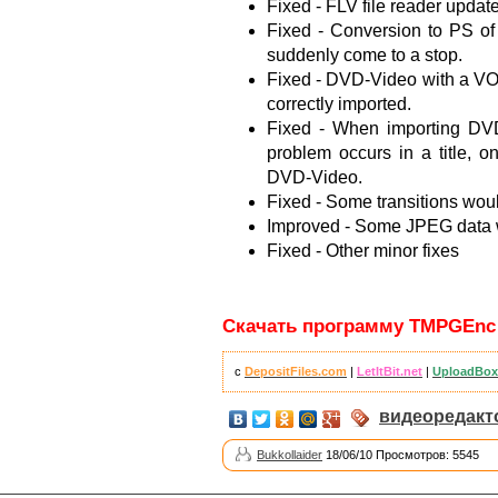
Fixed - FLV file reader updat
Fixed - Conversion to PS o
suddenly come to a stop.
Fixed - DVD-Video with a VOB
correctly imported.
Fixed - When importing DVD
problem occurs in a title, on
DVD-Video.
Fixed - Some transitions woul
Improved - Some JPEG data w
Fixed - Other minor fixes
Скачать программу TMPGEnc XP
с
DepositFiles.com
|
LetItBit.net
|
UploadBox
видеоредак
Bukkollaider
18/06/10 Просмотров: 5545