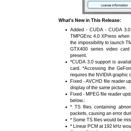
What's New in This Release:
Added - CUDA - CUDA 3.0 su
TMPGEnc 4.0 XPress when us
the impossibility to launc
GTX400 series video card (
present.
*CUDA 3.0 support is availa
card. *Accessing the GeFo
requires the NVIDIA graphic d
Fixed - AVCHD file reader u
display of the same picture.
Fixed - MPEG file reader updat
below.:
* TS files containing abn
packets, causing an error dur
* Some TS files would be mis
* Linear PCM at 192 kHz woul