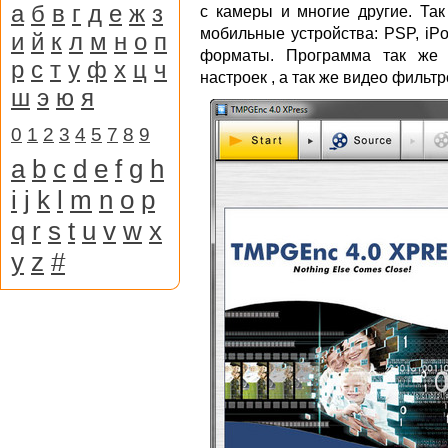
а
б
в
г
д
е
ж
з
с камеры и многие другие. Так
мобильные устройства: PSP, iP
и
й
к
л
м
н
о
п
форматы. Программа так же 
р
с
т
у
ф
х
ц
ч
настроек , а так же видео фильт
ш
э
ю
я
0
1
2
3
4
5
7
8
9
a
b
c
d
e
f
g
h
i
j
k
l
m
n
o
p
q
r
s
t
u
v
w
x
y
z
#