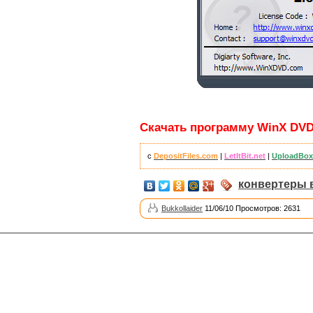
Скачать программу WinX DVD R
с
DepositFiles.com
|
LetItBit.net
|
UploadBox
конвертеры 
Bukkollaider
11/06/10 Просмотров: 2631