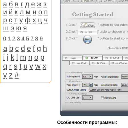
а
б
в
г
д
е
ж
з
и
й
к
л
м
н
о
п
р
с
т
у
ф
х
ц
ч
ш
э
ю
я
0
1
2
3
4
5
7
8
9
a
b
c
d
e
f
g
h
i
j
k
l
m
n
o
p
q
r
s
t
u
v
w
x
y
z
#
Особенности программы: