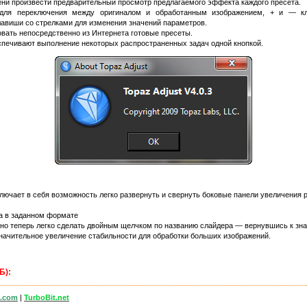
ни произвести предварительный просмотр предлагаемого эффекта каждого пресета.
л для переключения между оригиналом и обработанным изображением, + и — 
лавиши со стрелками для изменения значений параметров.
вать непосредственно из Интернета готовые пресеты.
спечивают выполнение некоторых распространенных задач одной кнопкой.
ючает в себя возможность легко развернуть и свернуть боковые панели увеличения р
а в заданном формате
но теперь легко сделать двойным щелчком по названию слайдера — вернувшись к зн
начительное увеличение стабильности для обработки больших изображений.
Б):
.com
|
TurboBit.net