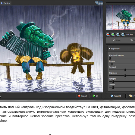
вить полный контроль над изображением воздействуя на цвет, детализацию, добав
т автоматизированную интеллектуальную коррекцию экспозиции для недоэкспонир
ение и повторное использование пресетов, используя только одну выдержку поз
shop.