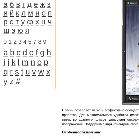
а
б
в
г
д
е
ж
з
и
й
к
л
м
н
о
п
р
с
т
у
ф
х
ц
ч
ш
э
ю
я
0
1
2
3
4
5
7
8
9
a
b
c
d
e
f
g
h
i
j
k
l
m
n
o
p
q
r
s
t
u
v
w
x
y
z
#
Плагин позволяет легко и эффективно осущест
пресетов. Для максимального удобства имее
средство удаления шумов, допускает сохран
изображения. Поддержка смарт-фильтров Photo
Особенности плагина: