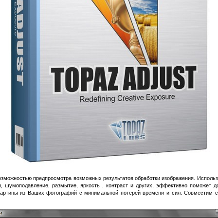
возможностью предпросмотра возможных результатов обработки изображения. Использ
ия, шумоподавление, размытие, яркость , контраст и других, эффективно поможет д
картины из Ваших фотографий с минимальной потерей времени и сил. Совместим с