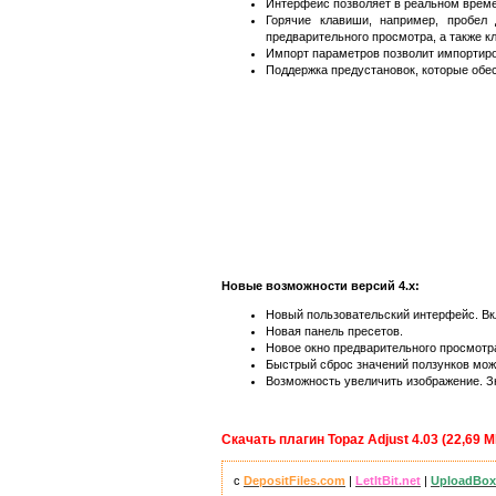
Интерфейс позволяет в реальном време
Горячие клавиши, например, пробе
предварительного просмотра, а также к
Импорт параметров позволит импортиро
Поддержка предустановок, которые обе
Новые возможности версий 4.х:
Новый пользовательский интерфейс. Вкл
Новая панель пресетов.
Новое окно предварительного просмотр
Быстрый сброс значений ползунков мож
Возможность увеличить изображение. З
Скачать плагин Topaz Adjust 4.03 (22,69 М
с
DepositFiles.com
|
LetItBit.net
|
UploadBox