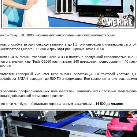
ую систему ESC 1000, называемую «персональным суперкомпьютером».
ов, способна за одну секунду выполнять до 1,1 трлн операций с плавающей запятой
кселератора Quadro FX 5800 и трех карт расширения Tesla C1060
ами CUDA Parallel Processor Cores и 4 Гб памяти с пропускной способностью 102
 вспомогательных карт Tesla C1060 насчитывает 240 потоковых процессоров и 4 Гб па
но 960.
является серверный чип Intel Xeon W3580, работающий на тактовой частоте 3,3
нтерфейсом SATA II вмещает до 500 Гб информации. Все компоненты системы разм
ересовать профессиональных пользователей, занимающихся сложным моделировани
ефтегазодобывающей промышленностью».
ие пяти лет будет обходиться корпоративным заказчикам в
14 500 долларов
.