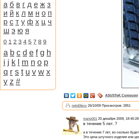
а
б
в
г
д
е
ж
з
и
й
к
л
м
н
о
п
р
с
т
у
ф
х
ц
ч
ш
э
ю
я
0
1
2
3
4
5
7
8
9
a
b
c
d
e
f
g
h
i
j
k
l
m
n
o
p
q
r
s
t
u
v
w
x
y
z
#
ASUSTeK Computer
nekit0lexx
26/10/09 Просмотров: 2851
mario001
20 декабря 2009, 18:40:28
в течение 5 лет..?
а в течении 7 лет, во сколько буде
Это цена штучного изделия или це