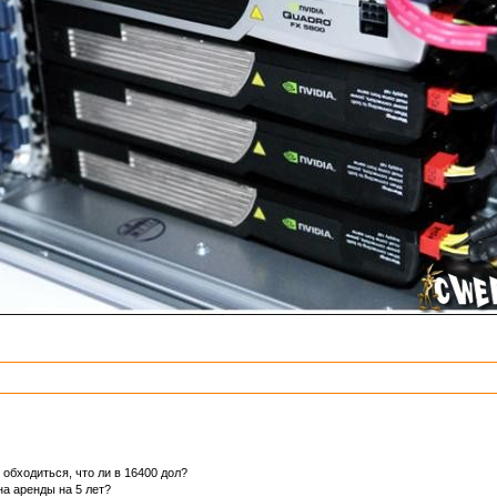
т обходиться, что ли в 16400 дол?
на аренды на 5 лет?