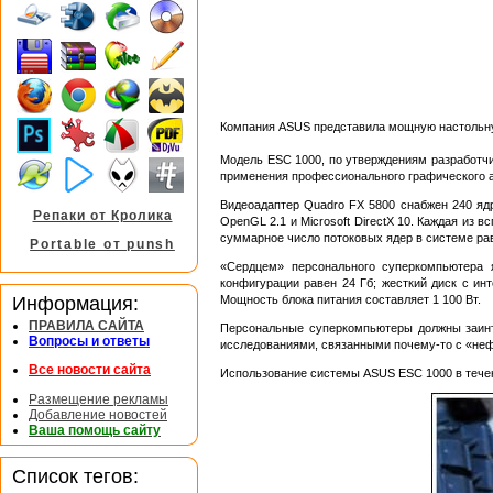
Компания ASUS представила мощную настольн
Модель ESC 1000, по утверждениям разработчик
применения профессионального графического а
Видеоадаптер Quadro FX 5800 снабжен 240 ядр
Репаки от Кролика
OpenGL 2.1 и Microsoft DirectX 10. Каждая из
суммарное число потоковых ядер в системе рав
Portable от punsh
«Сердцем» персонального суперкомпьютера 
конфигурации равен 24 Гб; жесткий диск с и
Информация:
Мощность блока питания составляет 1 100 Вт.
ПРАВИЛА САЙТА
Персональные суперкомпьютеры должны заинт
Вопросы и ответы
исследованиями, связанными почему-то с «н
Все новости сайта
Использование системы ASUS ESC 1000 в течен
Размещение рекламы
Добавление новостей
Ваша помощь сайту
Список тегов: