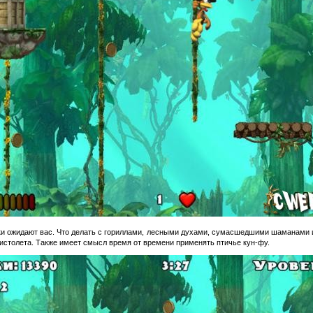
ки ожидают вас. Что делать с гориллами, лесными духами, сумасшедшими шаманами 
пистолета. Также имеет смысл время от времени применять птичье кун-фу.