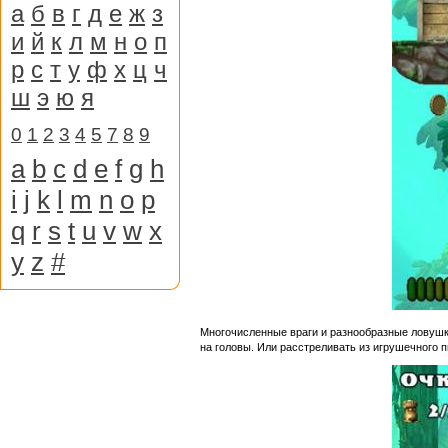
а
б
в
г
д
е
ж
з
и
й
к
л
м
н
о
п
р
с
т
у
ф
х
ц
ч
ш
э
ю
я
0
1
2
3
4
5
7
8
9
a
b
c
d
e
f
g
h
i
j
k
l
m
n
o
p
q
r
s
t
u
v
w
x
y
z
#
Многочисленные враги и разнообразные ловуш
на головы. Или расстреливать из игрушечного 