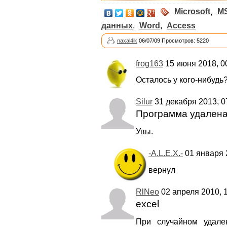
Microsoft
,
MS
данных
,
Word
,
Access
naxal4ik
06/07/09 Просмотров: 5220
frog163
15 июня 2018, 0
Осталось у кого-нибудь
Silur
31 декабря 2013, 0
Программа удалена
Увы.
-A.L.E.X.-
01 января 
вернул
RlNeo
02 апреля 2010, 1
excel
При случайном удале