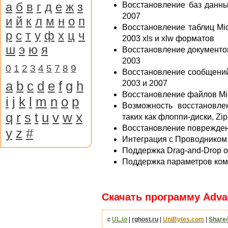
а
б
в
г
д
е
ж
з
Восстановление баз данных
2007
и
й
к
л
м
н
о
п
Восстановление таблиц Micro
р
с
т
у
ф
х
ц
ч
2003 xls и xlw форматов
ш
э
ю
я
Восстановление документов 
2003
0
1
2
3
4
5
7
8
9
Восстановление сообщений M
a
b
c
d
e
f
g
h
2003 и 2007
Восстановление файлов Micr
i
j
k
l
m
n
o
p
Возможность восстановле
q
r
s
t
u
v
w
x
таких как флоппи-диски, Zip
Восстановление поврежден
y
z
#
Интеграция с Проводником
Поддержка Drag-and-Drop 
Поддержка параметров ком
Скачать программу Advanc
с
UL.to
|
rghost.ru
|
UniBytes.com
|
Share