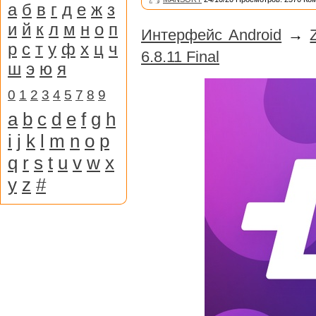
а
б
в
г
д
е
ж
з
и
й
к
л
м
н
о
п
Интерфейс Android
→
р
с
т
у
ф
х
ц
ч
6.8.11 Final
ш
э
ю
я
0
1
2
3
4
5
7
8
9
a
b
c
d
e
f
g
h
i
j
k
l
m
n
o
p
q
r
s
t
u
v
w
x
y
z
#