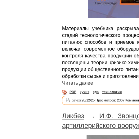
Материалы учебника раскрыва
стадий технологического проце
питания; способов и приемов 
включая современное оборудов
контроля качества продукции о
посвящены теории физико-хими
продукции общественного питан
обработки сырья и приготовлен
Читать далее
PDF
,
кухня
,
еда
,
технология
gefexi
20/12/25 Просмотров: 2367 Коммент
Ликбез
→
И.Ф. Звонц
артиллерийского воору