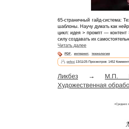
65-страничный гайд-система: Т
шаблоны. Научу думать как нейр
цикл: идея > промпт — контент
силу создавать их самостоятельн
Читать далее
PDF
,
интернет
,
технология
gefexi
13/11/25 Просмотров: 1452 Коммент
Ликбез
→
М.П. 
Художественная обработ