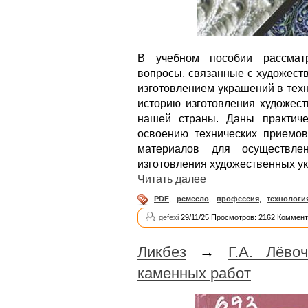
В учебном пособии рассматр
вопросы, связанные с художеств
изготовлением украшений в техн
историю изготовления художест
нашей страны. Даны практиче
освоению технических приемов
материалов для осуществле
изготовления художественных ук
Читать далее
PDF
,
ремесло
,
профессия
,
технологи
gefexi
29/11/25 Просмотров: 2162 Коммент
Ликбез
→
Г.А. Лёво
каменных работ