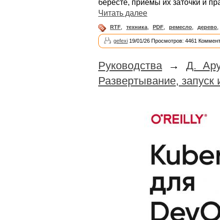
бересте, приемы их заточки и пр
Читать далее
RTF
,
техника
,
PDF
,
ремесло
,
дерево
,
gefexi
19/01/26 Просмотров: 4461 Коммент
Руководства
→
Д. Ар
Развертывание, запуск