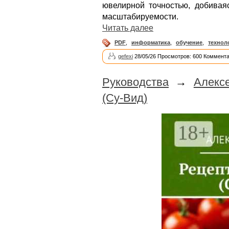
ювелирной точностью, добивая
масштабируемости.
Читать далее
PDF
,
информатика
,
обучение
,
технол
gefexi
28/05/26 Просмотров: 600 Коммента
Руководства
→
Алекс
(Су-Вид)