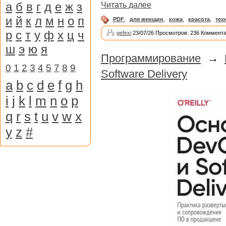
а
б
в
г
д
е
ж
з
Читать далее
и
й
к
л
м
н
о
п
PDF
,
для женщин
,
кожа
,
красота
,
тех
р
с
т
у
ф
х
ц
ч
gefexi
23/07/26 Просмотров: 236 Коммента
ш
э
ю
я
Программирование
→
0
1
2
3
4
5
7
8
9
Software Delivery
a
b
c
d
e
f
g
h
i
j
k
l
m
n
o
p
q
r
s
t
u
v
w
x
y
z
#