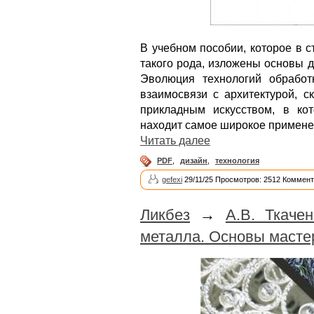
В учебном пособии, которое в 
такого рода, изложены основы 
Эволюция технологий обработ
взаимосвязи с архитектурой, с
прикладным искусством, в ко
находит самое широкое примене
Читать далее
PDF
,
дизайн
,
технология
gefexi
29/11/25 Просмотров: 2512 Коммент
Ликбез
→
А.В. Ткаче
металла. Основы масте