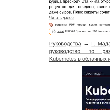
курица пресной? Эта книга отк
рецептов: для говядины, свини
даже сыров. Плюс секреты сочета
Читать далее
рецепты
,
PDF
,
овощи
,
кухня
,
консер
gefexi
17/06/26 Просмотров: 500 Коммента
Руководства
→
Г. Мад
руководство по ра
Kubernetes в облачных 