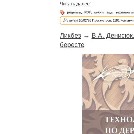
Читать далее
рецепты
,
PDF
,
кухня
,
еда
,
технологи
gefexi
10/02/26 Просмотров: 1191 Коммент
Ликбез
→
В.А. Денисюк
бересте