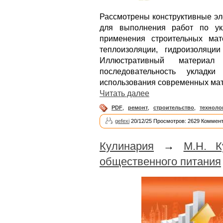
Рассмотрены конструктивные эл
для выполнения работ по ук
применения строительных мат
теплоизоляции, гидроизоляци
Иллюстративный материал 
последовательность укладк
использования современных ма
Читать далее
PDF
,
ремонт
,
строительство
,
техноло
gefexi
20/12/25 Просмотров: 2629 Коммент
Кулинария
→
М.Н. К
общественного питания