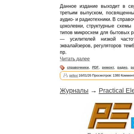
Данное издание выходит в се
третьим выпуском, посвященн
аудио- и радиотехники. В справ
цоколевки, структурные схем
типов микросхем для бытовых р
— усилителей низкой частот
эквалайзеров, регуляторов тем
пр.
Читать далее
справочники
,
PDF
,
ремонт
,
радио
,
р
gefexi
16/01/26 Просмотров: 1380 Коммент
Журналы
→
Practical E