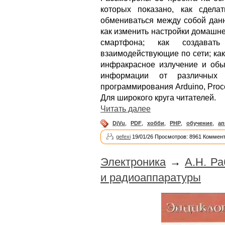
которых показано, как сдела
обмениваться между собой данн
как изменить настройки домашне
смартфона; как создавать
взаимодействующие по сети; как 
инфракрасное излучение и обы
информации от различных
программирования Arduino, Proc
Для широкого круга читателей.
Читать далее
DjVu
,
PDF
,
хобби
,
PHP
,
обучение
,
ап
gefexi
19/01/26 Просмотров: 8961 Коммент
Электроника
→
А.Н. Р
и радиоаппаратуры