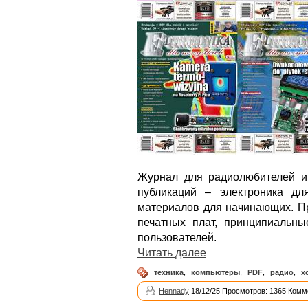
Журнал для радиолюбителей и
публикаций – электроника для
материалов для начинающих. Пр
печатных плат, принципиальн
пользователей.
Читать далее
техника
,
компьютеры
,
PDF
,
радио
,
х
Hennady
18/12/25 Просмотров: 1365 Комм