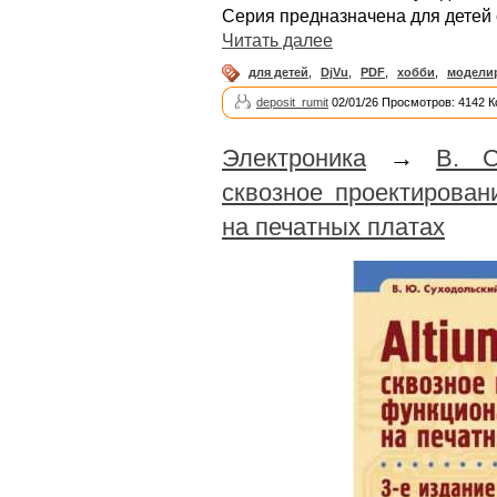
Серия предназначена для детей 
Читать далее
для детей
,
DjVu
,
PDF
,
хобби
,
модели
deposit_rumit
02/01/26 Просмотров: 4142 
Электроника
→
В. С
сквозное проектирова
на печатных платах