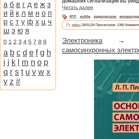
домашних сигнализаций вы увиди
а
б
в
г
д
е
ж
з
Читать далее
и
й
к
л
м
н
о
п
RTF
,
хобби
,
радиодетали
,
аппаратура
р
с
т
у
ф
х
ц
ч
gefexi
28/01/26 Просмотров: 1360 Коммент
ш
э
ю
я
Электроника
0
1
2
3
4
5
7
8
9
самосинхронных электр
a
b
c
d
e
f
g
h
i
j
k
l
m
n
o
p
q
r
s
t
u
v
w
x
y
z
#