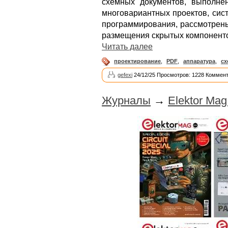
схемных документов, выполне
многовариантных проектов, сис
программирования, рассмотрены
размещения скрытых компоненто
Читать далее
проектирование
,
PDF
,
аппаратура
,
сх
gefexi
24/12/25 Просмотров: 1228 Коммент
Журналы
→
Elektor Mag