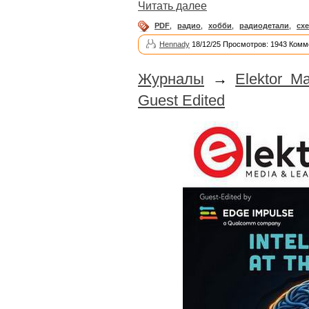
Читать далее
PDF
,
радио
,
хобби
,
радиодетали
,
сх
Hennady
18/12/25 Просмотров: 1943 Комм
Журналы
→
Elektor M
Guest Edited