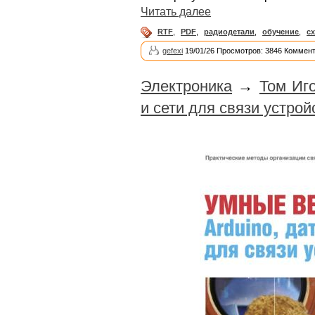
Читать далее
RTF
,
PDF
,
радиодетали
,
обучение
,
с
gefexi
19/01/26 Просмотров: 3846 Коммент
Электроника
→
Том Иго
и сети для связи устрой