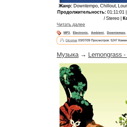
Жанр:
Downtempo, Chillout, Loun
Продолжительность:
01:11:01 
/ Stereo |
К
Читать далее
MP3
,
Electronic
,
Ambient
,
Downtempo
,
Glcomar
03/07/09 Просмотров: 5247 Комме
Музыка
→
Lemongrass -