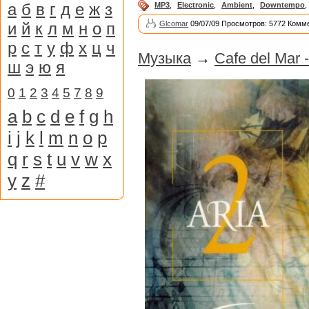
а
б
в
г
д
е
ж
з
MP3
,
Electronic
,
Ambient
,
Downtempo
,
и
й
к
л
м
н
о
п
Glcomar
09/07/09 Просмотров: 5772 Комме
р
с
т
у
ф
х
ц
ч
Музыка
→
Cafe del Mar 
ш
э
ю
я
0
1
2
3
4
5
7
8
9
a
b
c
d
e
f
g
h
i
j
k
l
m
n
o
p
q
r
s
t
u
v
w
x
y
z
#