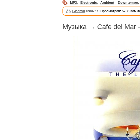
MP3
,
Electronic
,
Ambient
,
Downtempo
,
Glcomar
09/07/09 Просмотров: 5708 Комме
Музыка
→
Cafe del Mar 