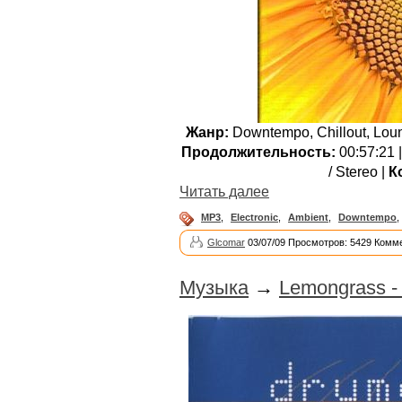
Жанр:
Downtempo, Chillout, Loun
Продолжительность:
00:57:21 
/ Stereo |
К
Читать далее
MP3
,
Electronic
,
Ambient
,
Downtempo
,
Glcomar
03/07/09 Просмотров: 5429 Комме
Музыка
→
Lemongrass -