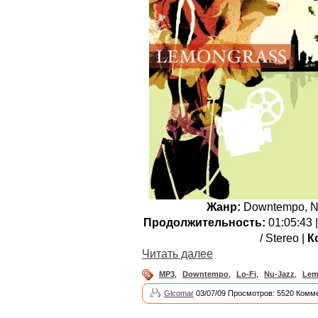
Жанр:
Downtempo, Nu
Продолжительность:
01:05:43 
/ Stereo |
К
Читать далее
MP3
,
Downtempo
,
Lo-Fi
,
Nu-Jazz
,
Lem
Glcomar
03/07/09 Просмотров: 5520 Комме