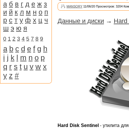
а
б
в
г
д
е
ж
з
MANSORY
11/06/20 Просмотров: 3204 Ко
и
й
к
л
м
н
о
п
р
с
т
у
ф
х
ц
ч
Данные и диски
→
Hard 
ш
э
ю
я
0
1
2
3
4
5
7
8
9
a
b
c
d
e
f
g
h
i
j
k
l
m
n
o
p
q
r
s
t
u
v
w
x
y
z
#
Hard Disk Sentinel
- утилита для