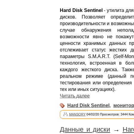
Hard Disk Sentinel
- утилита для
дисков. Позволяет определи
производительности и возможны
случае обнаружения непол
возможности явно не покажу
ценности хранимых данных пр
отслеживает статус жестких д
параметры S.M.A.R.T. (Self-Moni
технология, встроенная в бо
каждого жесткого диска. Так
реальном режиме (данный по
тестирования или определения 
тех или иных ситуациях).
Читать далее
Hard Disk Sentinel
,
монитор
MANSORY
04/02/20 Просмотров: 3444 Ко
Данные и диски
→
Har