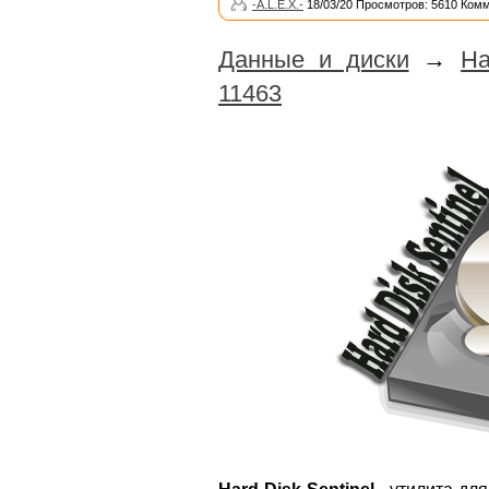
-A.L.E.X.-
18/03/20 Просмотров: 5610 Комм
Данные и диски
→
Ha
11463