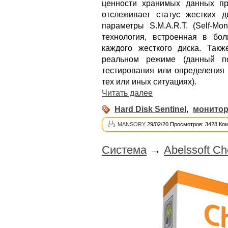
ценности хранимых данных пр
отслеживает статус жестких д
параметры S.M.A.R.T. (Self-Moni
технология, встроенная в бо
каждого жесткого диска. Так
реальном режиме (данный по
тестирования или определения 
тех или иных ситуациях).
Читать далее
Hard Disk Sentinel
,
монитор
MANSORY
29/02/20 Просмотров: 3428 Ко
Система
→
Abelssoft Ch