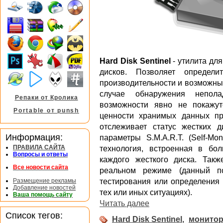
Hard Disk Sentinel
- утилита для
дисков. Позволяет определи
производительности и возможны
случае обнаружения непол
Репаки от Кролика
возможности явно не покажу
Portable от punsh
ценности хранимых данных пр
отслеживает статус жестких д
Информация:
параметры S.M.A.R.T. (Self-Moni
ПРАВИЛА САЙТА
технология, встроенная в бо
Вопросы и ответы
каждого жесткого диска. Так
Все новости сайта
реальном режиме (данный по
Размещение рекламы
тестирования или определения 
Добавление новостей
тех или иных ситуациях).
Ваша помощь сайту
Читать далее
Список тегов:
Hard Disk Sentinel
,
монитор