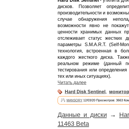
Hard Disk Sentinel
- утилита для
дисков. Позволяет определи
производительности и возможны
случае обнаружения непол
возможности явно не покажу
ценности хранимых данных пр
отслеживает статус жестких д
параметры S.M.A.R.T. (Self-Moni
технология, встроенная в бо
каждого жесткого диска. Так
реальном режиме (данный по
тестирования или определения 
тех или иных ситуациях).
Читать далее
Hard Disk Sentinel
,
монитор
MANSORY
12/03/20 Просмотров: 3663 Ко
Данные и диски
→
Har
11463 Beta