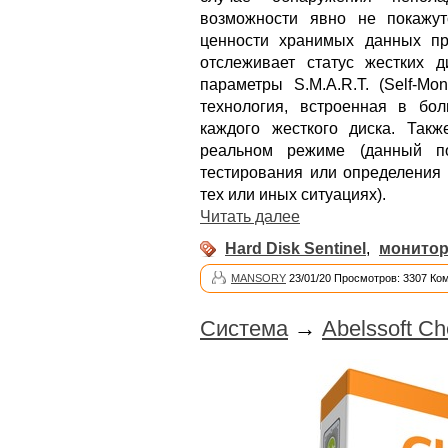
возможности явно не покажу
ценности хранимых данных пр
отслеживает статус жестких д
параметры S.M.A.R.T. (Self-Moni
технология, встроенная в бо
каждого жесткого диска. Так
реальном режиме (данный по
тестирования или определения 
тех или иных ситуациях).
Читать далее
Hard Disk Sentinel
,
монитор
MANSORY
23/01/20 Просмотров: 3307 Ко
Система
→
Abelssoft Ch