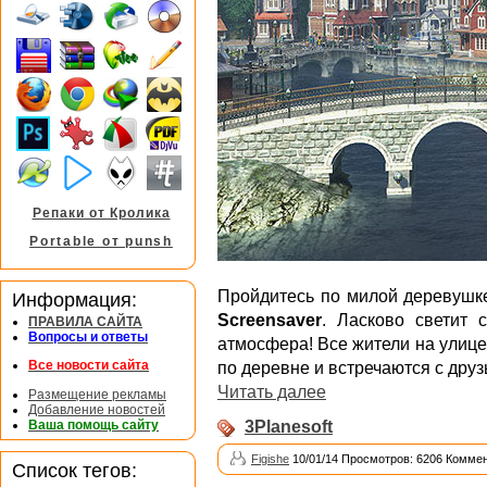
Репаки от Кролика
Portable от punsh
Пройдитесь по милой деревушк
Информация:
Screensaver
. Ласково светит 
ПРАВИЛА САЙТА
Вопросы и ответы
атмосфера! Все жители на улице:
Все новости сайта
по деревне и встречаются с друз
Читать далее
Размещение рекламы
Добавление новостей
Ваша помощь сайту
3Planesoft
Figishe
10/01/14 Просмотров: 6206 Коммен
Список тегов: