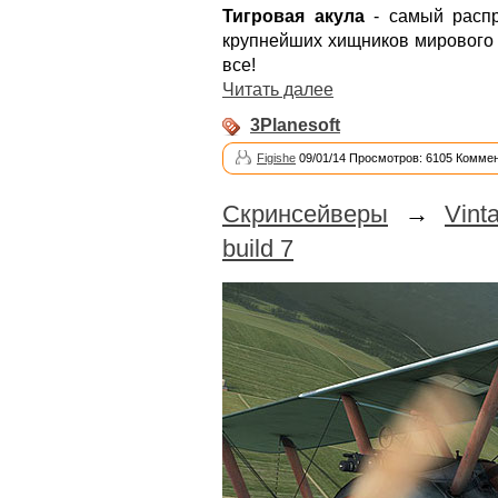
Тигровая акула
- самый распр
крупнейших хищников мирового 
все!
Читать далее
3Planesoft
Figishe
09/01/14 Просмотров: 6105 Коммен
Скринсейверы
→
Vint
build 7