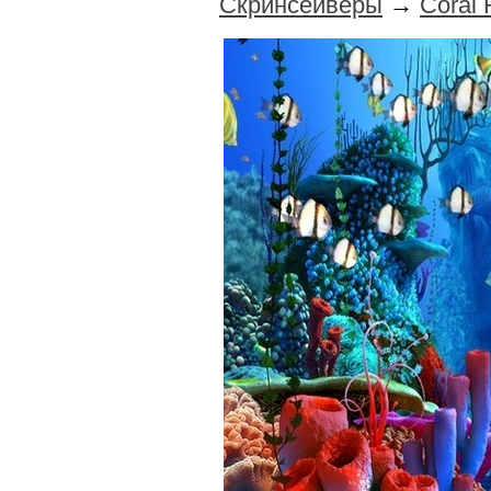
Скринсейверы
→
Coral 