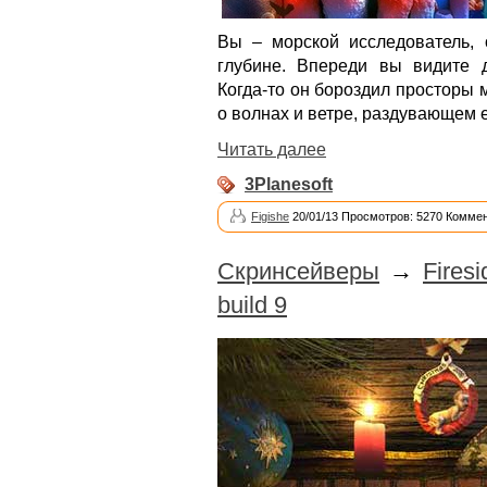
Вы – морской исследователь,
глубине. Впереди вы видите д
Когда-то он бороздил просторы м
о волнах и ветре, раздувающем е
Читать далее
3Planesoft
Figishe
20/01/13 Просмотров: 5270 Коммен
Скринсейверы
→
Fires
build 9