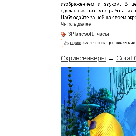
изображением и звуком. В ц
сделанные так, что работа их
Наблюдайте за ней на своем экр
Читать далее
3Planesoft
,
часы
Figishe
09/01/14 Просмотров: 5669 Коммен
Скринсейверы
→
Coral 