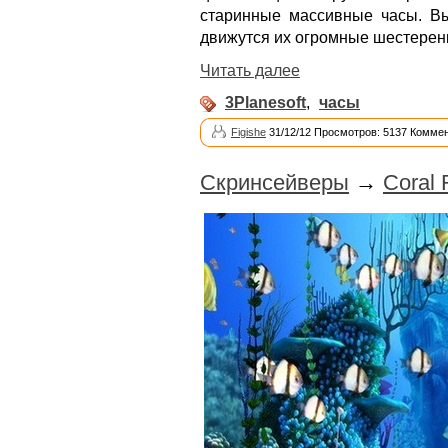
старинные массивные часы. Вы
движутся их огромные шестерен
Читать далее
3Planesoft
,
часы
Figishe
31/12/12 Просмотров: 5137 Коммен
Скринсейверы
→
Coral 