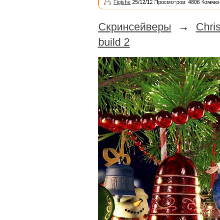
Figishe
25/12/12 Просмотров: 4806 Коммен
Скринсейверы
→
Chri
build 2