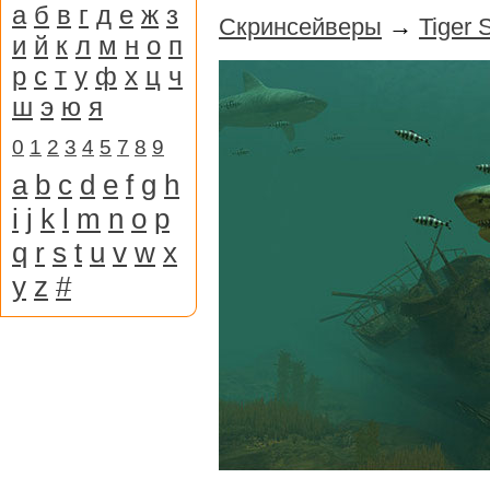
а
б
в
г
д
е
ж
з
Скринсейверы
→
Tiger 
и
й
к
л
м
н
о
п
р
с
т
у
ф
х
ц
ч
ш
э
ю
я
0
1
2
3
4
5
7
8
9
a
b
c
d
e
f
g
h
i
j
k
l
m
n
o
p
q
r
s
t
u
v
w
x
y
z
#