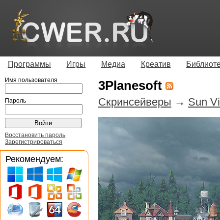
Программы
Игры
Медиа
Креатив
Библиот
Имя пользователя
3Planesoft
Скринсейверы
→
Sun Vi
Пароль
Восстановить пароль
Зарегистрироваться
Рекомендуем: