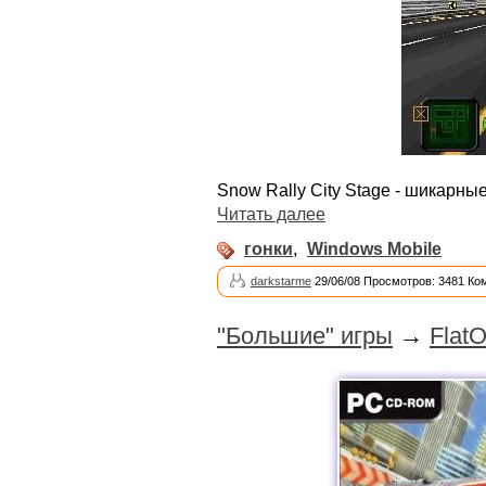
Snow Rally City Stage - шикарные
Читать далее
гонки
,
Windows Mobile
darkstarme
29/06/08 Просмотров: 3481 Ко
"Большие" игры
→
FlatO