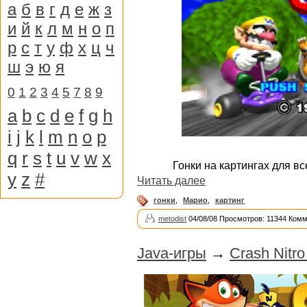
а
б
в
г
д
е
ж
з
и
й
к
л
м
н
о
п
р
с
т
у
ф
х
ц
ч
ш
э
ю
я
0
1
2
3
4
5
7
8
9
a
b
c
d
e
f
g
h
i
j
k
l
m
n
o
p
q
r
s
t
u
v
w
x
Гонки на картингах для в
y
z
#
Читать далее
гонки
,
Марио
,
картинг
metodist
04/08/08 Просмотров: 11344 Комм
Java-игры
→
Crash Nitro