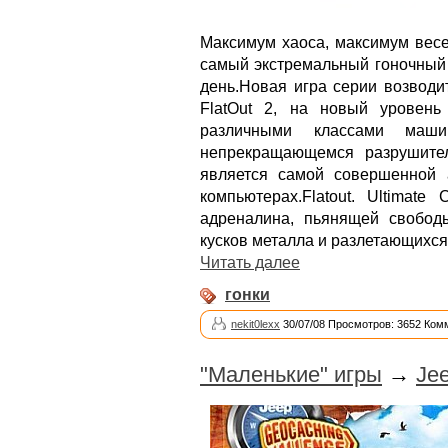
Максимум хаоса, максимум весел
самый экстремальный гоночный
день.Новая игра серии возводит
FlatOut 2, на новый уровень
различными классами маш
непрекращающемся разрушител
является самой совершенной 
компьютерах.Flatout. Ultimat
адреналина, пьянящей свободы
кусков металла и разлетающихс
Читать далее
гонки
nekit0lexx
30/07/08 Просмотров: 3652 Ком
"Маленькие" игры
→
Je