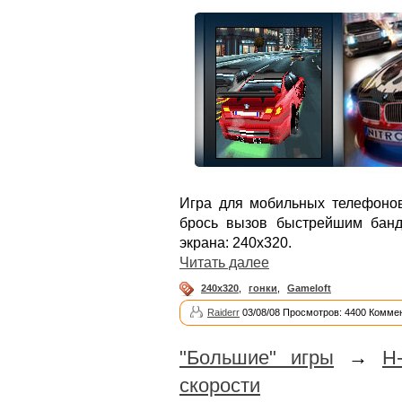
Игра для мобильных телефоно
брось вызов быстрейшим банд
экрана: 240х320.
Читать далее
240x320
,
гонки
,
Gameloft
Raiderr
03/08/08 Просмотров: 4400 Коммен
"Большие" игры
→
H
скорости