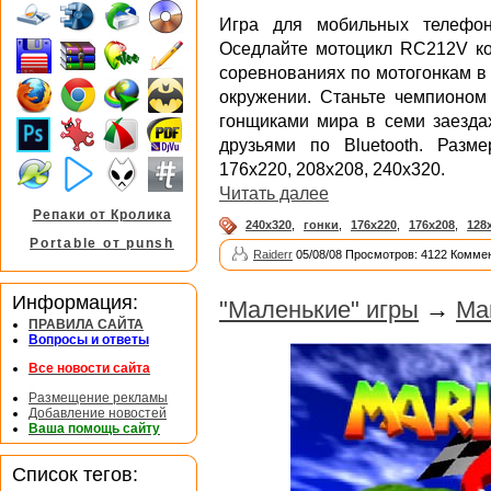
Игра для мобильных телефон
Оседлайте мотоцикл RC212V ко
соревнованиях по мотогонкам в
окружении. Станьте чемпионом
гонщиками мира в семи заездах
друзьями по Bluetooth. Разме
176х220, 208х208, 240х320.
Читать далее
Репаки от Кролика
240x320
,
гонки
,
176x220
,
176x208
,
128
Portable от punsh
Raiderr
05/08/08 Просмотров: 4122 Коммен
Информация:
"Маленькие" игры
→
Mar
ПРАВИЛА САЙТА
Вопросы и ответы
Все новости сайта
Размещение рекламы
Добавление новостей
Ваша помощь сайту
Список тегов: