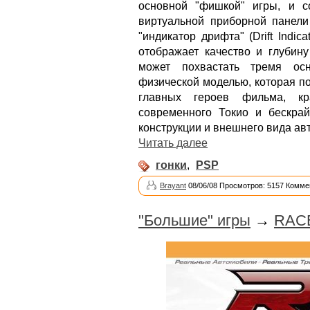
основной "фишкой" игры, и с
виртуальной приборной панел
"индикатор дрифта" (Drift Indi
отображает качество и глубин
может похвастать тремя осн
физической моделью, которая п
главных героев фильма, кр
современного Токио и бескра
конструкции и внешнего вида авт
Читать далее
гонки
,
PSP
Brayant
08/06/08 Просмотров: 5157 Комме
"Большие" игры
→
RACE