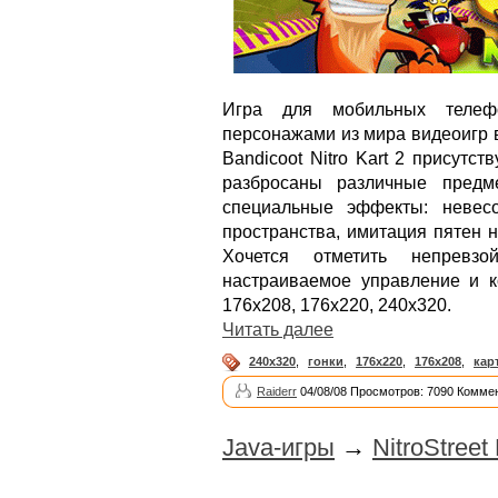
Игра для мобильных телеф
персонажами из мира видеоигр 
Bandicoot Nitro Kart 2 присутс
разбросаны различные предм
специальные эффекты: невесо
пространства, имитация пятен н
Хочется отметить непревзо
настраиваемое управление и к
176х208, 176х220, 240х320.
Читать далее
240x320
,
гонки
,
176x220
,
176x208
,
кар
Raiderr
04/08/08 Просмотров: 7090 Коммен
Java-игры
→
NitroStreet