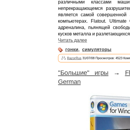
различными классами маш
непрекращающемся разрушител
является самой совершенной 
компьютерах. Flatout. Ultimat
адреналина, пьянящей свободы
кусков металла и разлетающихс
Читать далее
гонки
,
симуляторы
RazorRus
31/07/08 Просмотров: 4523 Ком
"Большие" игры
→
F
German