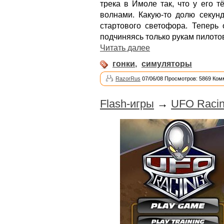
трека в Имоле так, что у его 
волнами. Какую-то долю секун
стартового светофора. Теперь 
подчиняясь только рукам пилото
Читать далее
гонки
,
симуляторы
RazorRus
07/06/08 Просмотров: 5869 Ком
Flash-игры
→
UFO Raci