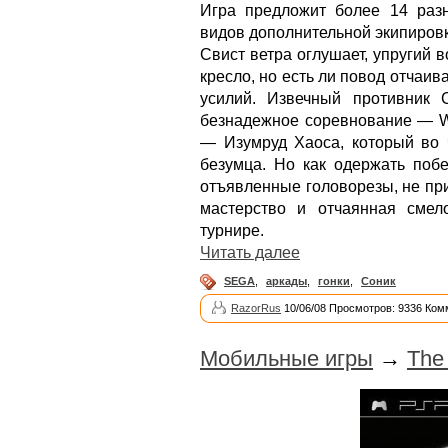
Игра предложит более 14 раз
видов дополнительной экипировк
Свист ветра оглушает, упругий в
кресло, но есть ли повод отчаив
усилий. Извечный противник С
безнадежное соревнование — Wo
— Изумруд Хаоса, который во 
безумца. Но как одержать побе
отъявленные головорезы, не пр
мастерство и отчаянная смел
турнире.
Читать далее
SEGA
,
аркады
,
гонки
,
Соник
RazorRus
10/06/08 Просмотров: 9336 Ком
Мобильные игры
→
The 