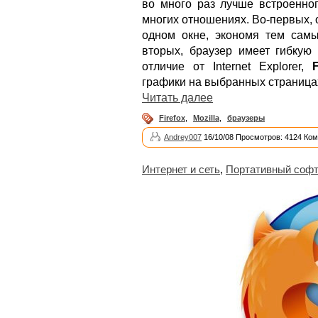
во много раз лучше встроенног
многих отношениях. Во-первых, 
одном окне, экономя тем самы
вторых, браузер имеет гибкую 
отличие от Internet Explorer,
F
графики на выбранных страницах,
Читать далее
Firefox
,
Mozilla
,
браузеры
Andrey007
16/10/08 Просмотров: 4124 Ком
Интернет и сеть
,
Портативный соф