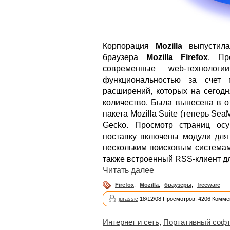
Корпорация
Mozilla
выпустила
браузера
Mozilla Firefox
. Пр
современные web-технолог
функциональностью за счет 
расширений, которых на сегодн
количество. Была вынесена в о
пакета Mozilla Suite (теперь Sea
Gecko. Просмотр страниц ос
поставку включены модули для
нескольким поисковым система
также встроенный RSS-клиент дл
Читать далее
Firefox
,
Mozilla
,
браузеры
,
freeware
jurassic
18/12/08 Просмотров: 4206 Комме
Интернет и сеть
,
Портативный соф