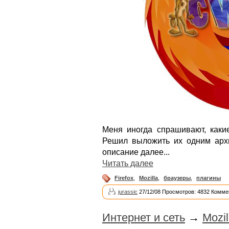
Меня иногда спрашивают, какие
Решил выложить их одним архи
описание далее...
Читать далее
Firefox
,
Mozilla
,
браузеры
,
плагины
jurassic
27/12/08 Просмотров: 4832 Комме
Интернет и сеть
→
Mozil