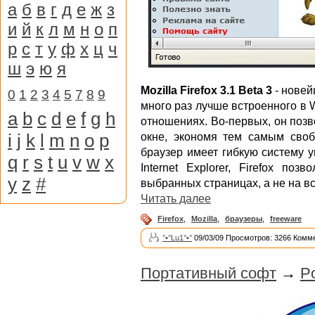
а
б
в
г
д
е
ж
з
и
й
к
л
м
н
о
п
р
с
т
у
ф
х
ц
ч
ш
э
ю
я
Mozilla Firefox 3.1 Beta 3
- новей
0
1
2
3
4
5
7
8
9
много раз лучше встроенного в W
a
b
c
d
e
f
g
h
отношениях. Во-первых, он позв
i
j
k
l
m
n
o
p
окне, экономя тем самым своб
браузер имеет гибкую систему у
q
r
s
t
u
v
w
x
Internet Explorer, Firefox по
y
z
#
выбранных страницах, а не на вс
Читать далее
Firefox
,
Mozilla
,
браузеры
,
freeware
°•°Lu1°•°
09/03/09 Просмотров: 3266 Комме
Портативный софт
→
Po