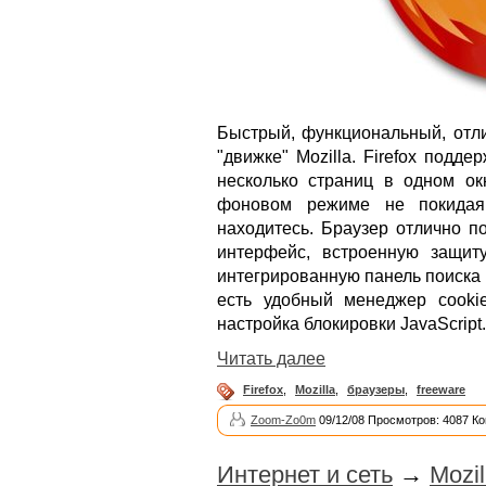
Быстрый, функциональный, отл
"движке" Mozilla. Firefox подде
несколько страниц в одном ок
фоновом режиме не покидая
находитесь. Браузер отлично п
интерфейс, встроенную защиту
интегрированную панель поиска (
есть удобный менеджер cooki
настройка блокировки JavaScript.
Читать далее
Firefox
,
Mozilla
,
браузеры
,
freeware
Zoom-Zo0m
09/12/08 Просмотров: 4087 К
Интернет и сеть
→
Mozil