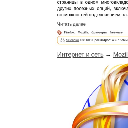
страницы в одном многовкладо
других полезных опций, включ
возможностей подключением пла
Читать далее
Firefox
,
Mozilla
,
браузеры
,
freeware
Selencko
13/11/08 Просмотров: 4667 Комм
Интернет и сеть
→
Mozil