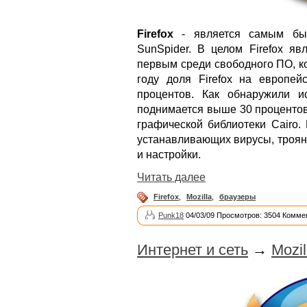
Firefox
- является самым быс
SunSpider. В целом Firefox я
первым среди свободного ПО, к
году доля Firefox на европей
процентов. Как обнаружили и
поднимается выше 30 процентов.
графической библиотеки Cairo.
устанавливающих вирусы, трояны
и настройки.
Читать далее
Firefox
,
Mozilla
,
браузеры
Punk18
04/03/09 Просмотров: 3504 Комме
Интернет и сеть
→
Mozil