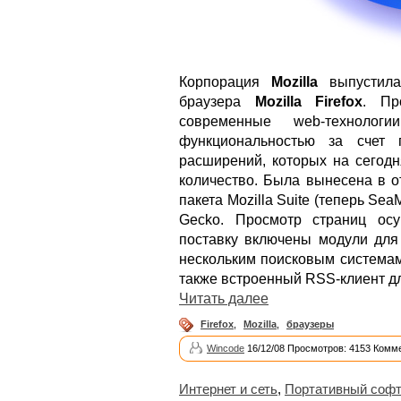
Корпорация
Mozilla
выпустила
браузера
Mozilla Firefox
. Пр
современные web-технолог
функциональностью за счет 
расширений, которых на сегодн
количество. Была вынесена в о
пакета Mozilla Suite (теперь Sea
Gecko. Просмотр страниц ос
поставку включены модули для
нескольким поисковым система
также встроенный RSS-клиент дл
Читать далее
Firefox
,
Mozilla
,
браузеры
Wincode
16/12/08 Просмотров: 4153 Комме
Интернет и сеть
,
Портативный соф